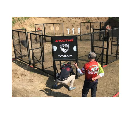
Idén áprilisban első ízben rendezték meg a BTK SE szabadtéri Level II
IPSC versenyét, a Locsoló Kupa Level II.-t. A BTK Shooting Arena fóti
lőtéren izgalmas, kihívásokkal teli, 9 szituációs lövész pályán kellett
bizonyítania a 147 versenyzőnek, akik 7 különböző országból érkeztek.