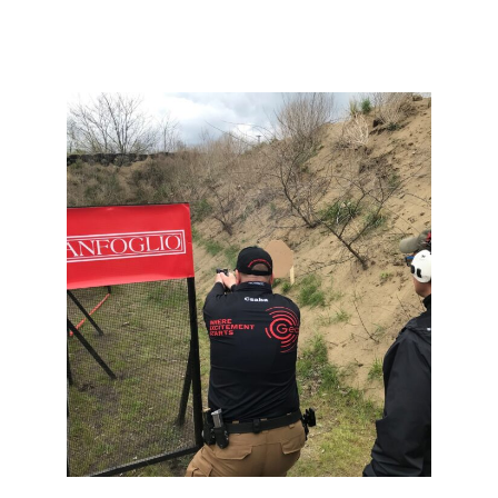
Szászi Csaba, vállalatunk ballisztikai állomásának vezetője, a hibátlanul
működő GECO .40 S&W FMJ-FP lőszerrel standard senior kategóriában
ezüstérmes lett.