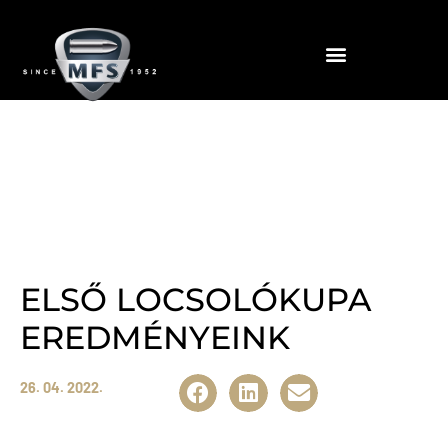
News
ELSŐ LOCSOLÓKUPA
EREDMÉNYEINK
26. 04. 2022.
Share:
Szereplésünk az első Locsoló Kupán.