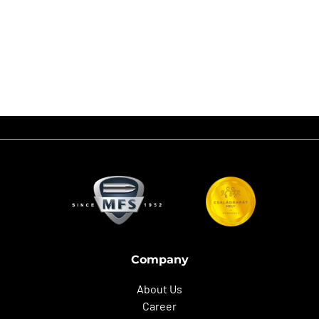
A vállalat által szintén szponzorált Batki György rendőr alezredes 9mm
Luger FMJ-SX 8,0g.lőszerrel ért el kiváló eredményeket, Classic Overall
kategóriában aranyérmet, míg PCC Overall kategóriában ezüstérmet.
Gratulálunk a nagyszerű teljesítményhez!
Company
About Us
Career