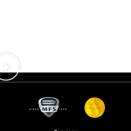
fenti szabályoknak nem felel
meg az ide érkező látogató,
a fegyveres biztonsági
őrség nem engedi a
belépést.
A biztonság mindennél fontosabb,
kérjük, legyél te is partnerünk
ebben!