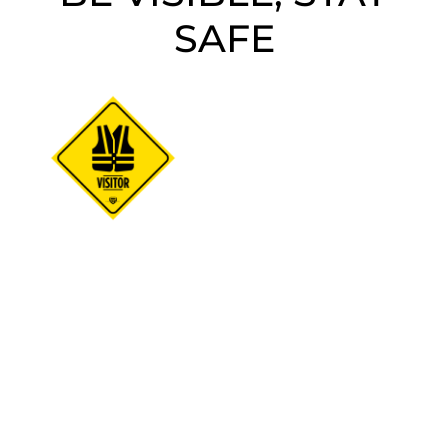
SAFE
Az MFS Defense Zrt. kiemelt
figyelmet fordít a gyár
telephelyére érkező látogatók
biztonságára, minimálisra
csökkentve a veszélyforrást. A
fokozottan tűz és
robbanásveszélyes termékek
gyártásánál elengedhetetlen a
biztonsági előírások szigorú
betartása, aminek érdekében a
gyár területén mind a
munkavállalók, mind a látogatók
részesülnek felvilágosításban. A
külsősök kiemelt biztonsága és
állandó felügyelete érdekében jól
megkülönböztethetőnek kell
lenniük a látogatásuk teljes