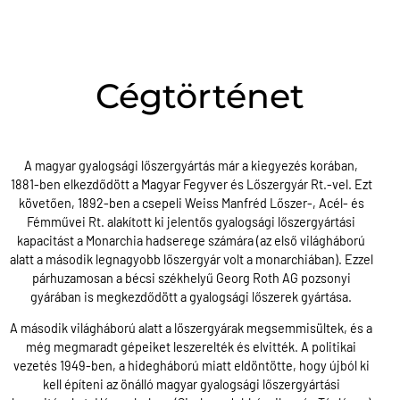
Cégtörténet
A magyar gyalogsági lőszergyártás már a kiegyezés korában,
1881-ben elkezdődött a Magyar Fegyver és Lőszergyár Rt.-vel. Ezt
követően, 1892-ben a csepeli Weiss Manfréd Lőszer-, Acél- és
Fémművei Rt. alakított ki jelentős gyalogsági lőszergyártási
kapacitást a Monarchia hadserege számára (az első világháború
alatt a második legnagyobb lőszergyár volt a monarchiában). Ezzel
párhuzamosan a bécsi székhelyű Georg Roth AG pozsonyi
gyárában is megkezdődött a gyalogsági lőszerek gyártása.
A második világháború alatt a lőszergyárak megsemmisültek, és a
még megmaradt gépeiket leszerelték és elvitték. A politikai
vezetés 1949-ben, a hidegháború miatt eldöntötte, hogy újból ki
kell építeni az önálló magyar gyalogsági lőszergyártási