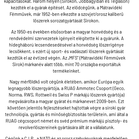
kapacitásokat. Három helyen (Sirokon, Jobbágyiban és Tégláson)
kezdték el a gyárak építését. Az elődcégünk, a Mátravidéki
Fémművek, már 1952-ben elkezdte a szovjet/orosz kaliberű
lőszerek sorozatgyártását Sirokon.
Az 1950-es években elsősorban a magyar honvédség és a
rendvédelmi szervezetek igényeit elégítette ki a gyárunk. A
hidegháború lecsendesedésével a honvédség lőszerigénye
lecsökkent, s ezért új sport- és vadászati lőszerek gyártását
kezdtük el az évtized végén. Az „MFS“ (Mátravidéki Fémművek
Sirok) márkanév alatt több, mint 70 országba exportáltuk
termékeinket.
Nagy mérföldkő volt cégünk életében, amikor Európa egyik
legnagyobb lőszergyártója, a RUAG Ammotec Csoport (Geco,
Norma, RWS, Rottweil és Swiss P márkájú lőszerek gyártója)
megvásárolta a magyar gyárat és márkanevet 2009-ben. Ezt
követően jelentős fejlesztéseket hajtottak végre a siroki gyár
technológia, gyártás és minőségbiztosítás területein, ami által a
RUAG cégcsoport német és svéd prémium márkájú pisztoly- és
revolverlőszereinek gyártására állt át a vállalatunk.
Cégünk a C.I.P., a NATO és az orosz szabványoknak megfelelően