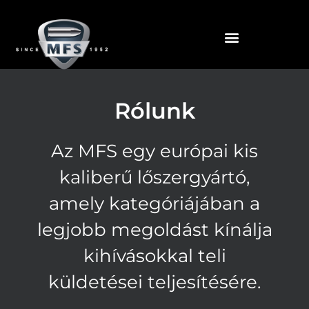
Rólunk
Az MFS egy európai kis
kaliberű lőszergyártó,
amely kategóriájában a
legjobb megoldást kínálja
kihívásokkal teli
küldetései teljesítésére.