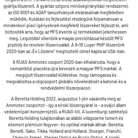
gyártja lőszereit. A gyártás szigorú minőségirányítási rendszerrel,
az ISO 9001 és AQAP tanúsítványok elvárásainak megfelelően
működik. Kutatási és fejlesztési részlegünk folyamatosan a
mindenkori piaci igényeknek megfelelő lőszereket fejleszt ki, ami
biztosíték arra, hogy az MFS évente új termékekkel jelenhessen
meg. Legutóbbi sikerünk a magas precizitással készült MFS
pisztoly és revolver lőszercsalád. A 9×19 Luger MHP lőszerünk
2020-ban az „Év Lőszere” megtisztelő címet kapta az USA-ban.
A RUAG Ammotec csoport 2020-ban elhatározta, hogy a
nemzetközi piacokra újra bevezeti a magyar MFS márkát. A
megújult lőszercsalád küldetése, hogy támogassa és
megvalósítsa a cégcsoport globális növekedését a katonai és a
rendvédelmi lőszerpiacon.
A Beretta Holding 2022. augusztus 1-jén vásárolta meg az
Ammotec csoportot – így a siroki lőszergyárat is – a svájci állam
védelemipari konszernjétől, a RUAG-tól. A luxemburgi székhelyű
Beretta Holding tulajdonában az alábbi világszerte ismert és
elismert prémium fegyver- és optikai márkák állnak: Beretta,
Benelli, Sako, Tikka, Holland and Holland, Stoeger, Franchi,
Chapuis Armes, Steiner Optics és Burris Optics. A siroki