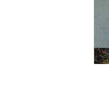
Ballisztikai állomásunk munkatársa, Komlósi Sá
Június idusán, Kálban rendezték meg a Teremtő Ku
Komlósi Sándor, a ballisztikai állomásunk munkat
(10 lövés, álló testhelyzet 86 kör) az első helyen 
Ezen túlmenően elhozhatott még egy ezüstérmet s