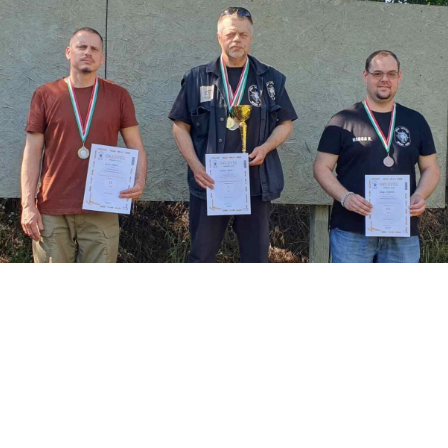
ndor ismét nagyszerű eredményekkel bővítette éremgyűjteményét
pát, nem titkoltan hagyományteremtő céllal, ahol a rendező sport
ársa mind sportpisztoly gyors lövés versenyszámban (183 köregy
végzett, maga mögé utasítva versenytársait.
portpisztoly- és két bronzérmet nagy kaliberű pisztoly és nagy