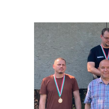
Ugyanitt másik kollégánk, Huszti Róbert is szép e
Gratulálunk nekik a nagyszerű teljesítményükhöz!