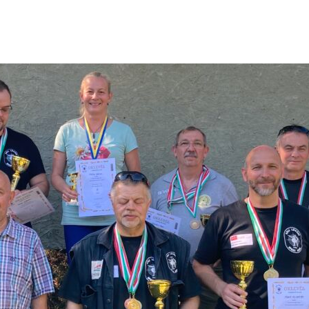
redményt ért el, aki kis kaliberű puska optika gyors lövés verse