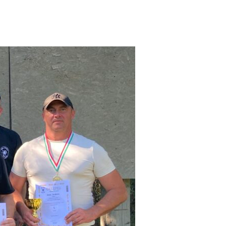
nyszámban bronz érmet hozhatott el.