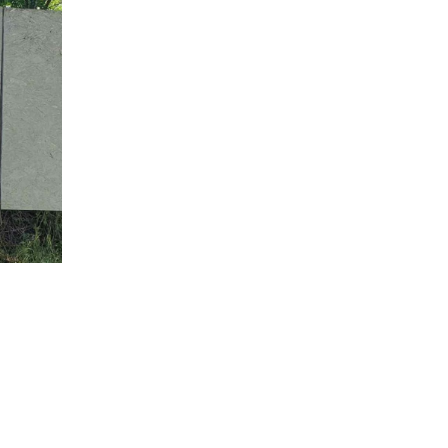
.
egyesület tagjai fölényes sikert arattak.
séggel), mind nagy kaliberű puska versenyszámban
 kaliberű puska gyors versenyszámban.