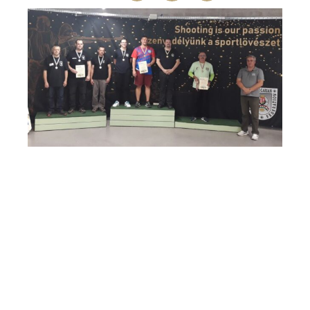
A ballisztikai állomásunkon dolgozó Komlósi Sándor újabb nagyszerű
eredményeket zsebelhetett be szeptember közepén az MSSZ Országos
Bajnokságán.
2024.09.14-15-én került megrendezésre az MSSZ Országos Bajnokság
nemzeti versenyszámait a Budapesti Olimpiai Központ csarnokában.
Szombaton a sportpisztoly versenyszámot bonyolították, ahol 111 egyéni
versenyző és 23 csapat mérte össze tudását. Sándor csapatban
ezüstérmet vihetett haza, egyéniben pedig, 1 köregységgel lemaradva a
dobogóról, a 4. helyezést érte el. Vasárnap a központigyújtásos-pisztoly
(nagy kaliber), 20 lövés 25 m versenyszámban, 81 egyéni induló között és