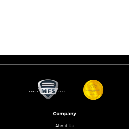
20 csapat megmérettetésében, nagyon erős mezőnyben a végül – a
tavalyi eredményt felülmúlva – sikerült csapatban országos bajnoki
címet szereznie Komlósi Sándornak.
Gratulálunk Sándornak a nagyszerű eredményhez és az újabb bajnoki
címhez!
Company
About Us